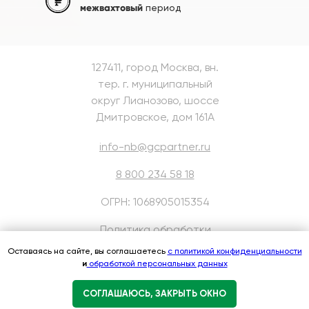
межвахтовый
период
127411, город Москва, вн.
тер. г. муниципальный
округ Лианозово, шоссе
Дмитровское, дом 161А
info-nb@gcpartner.ru
8 800 234 58 18
ОГРН: 1068905015354
Политика обработки
персональных данных
Оставаясь на сайте, вы соглашаетесь
с политикой конфиденциальности
и
обработкой персональных данных
Согласие на обработку
персональных данных
СОГЛАШАЮСЬ, ЗАКРЫТЬ ОКНО